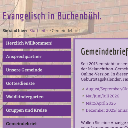
Evangelisch in Buchenbühl.
Sie sind hier:
Startseite
>
Gemeindebrief
Herzlich Willkommen!
Gemeindebrie
Ansprechpartner
Seit 2013 entsteht unse
der Melanchthon-Gemeind
Unsere Gemeinde
Online-Version. In dies
Geburtstagskalender, Fa
Gottesdienste
August/September/Ok
Mai/Juni/Juli 2026
Waldkindergarten
März/April 2026
Gruppen und Kreise
Dezember 2025/Januar
Wollen Sie eine Anzeige 
Gemeindebrief
oder Anregungen zum Gem